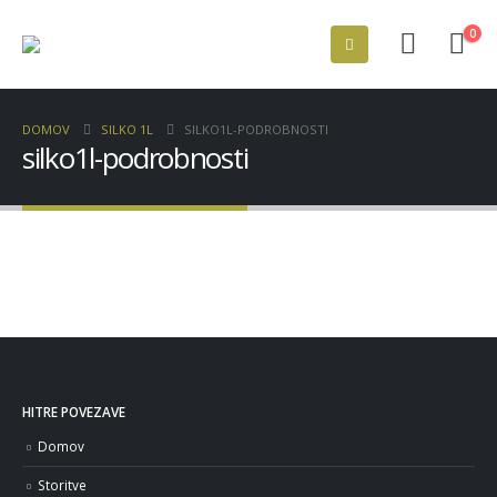
0
DOMOV
SILKO 1L
SILKO1L-PODROBNOSTI
silko1l-podrobnosti
HITRE POVEZAVE
Domov
Storitve